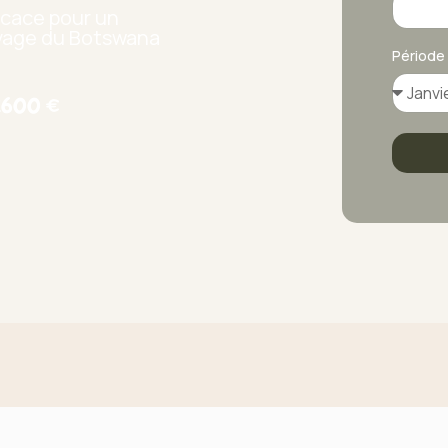
icace pour un
uvage du Botswana
Période
 2600 €