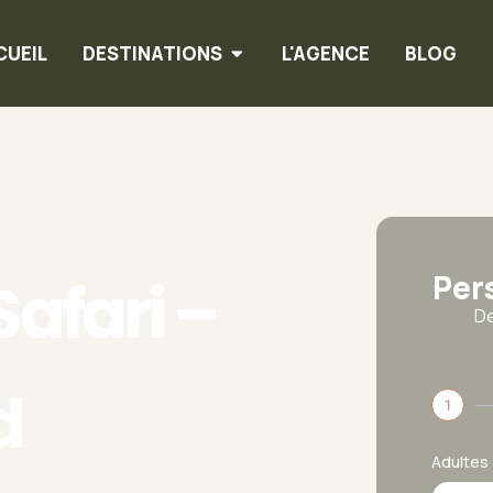
CUEIL
DESTINATIONS
L'AGENCE
BLOG
Per
Safari –
De
d
1
Adultes