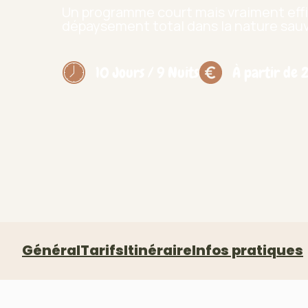
Un programme court mais vraiment eff
dépaysement total dans la nature sa
10 Jours / 9 Nuits
À partir de
Général
Tarifs
Itinéraire
Infos pratiques