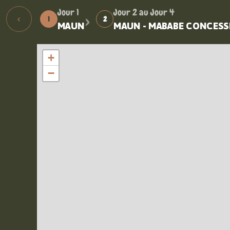
›
Jour 1
Jour 2 au Jour 4
‹
1
2
MAUN
MAUN - MABABE CONCESS
+
−