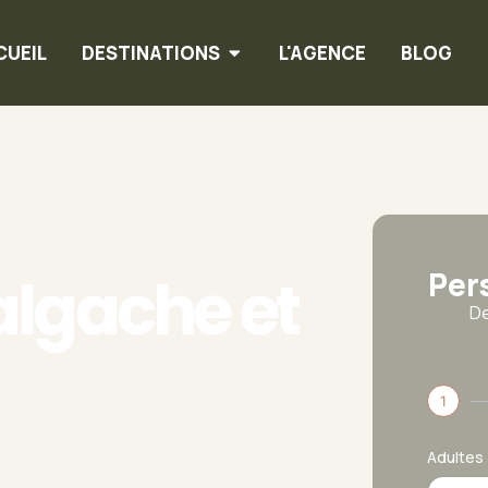
CUEIL
DESTINATIONS
L'AGENCE
BLOG
Per
lgache et
De
1
Adultes