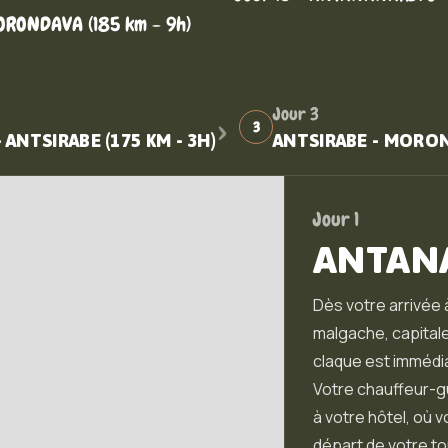
ORONDAVA (185 km - 9h)
›
Jour 3
3
ANTSIRABE (175 KM - 3H)
ANTSIRABE - MOROND
Jour 1
ANTAN
Dès votre arrivée à
malgache, capitale
claque est immédia
Votre chauffeur-gu
à votre hôtel, où 
départ de votre to