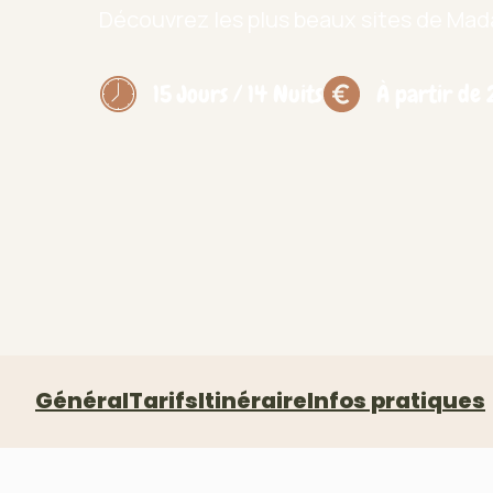
Découvrez les plus beaux sites de Ma
15 Jours / 14 Nuits
À partir de
Général
Tarifs
Itinéraire
Infos pratiques