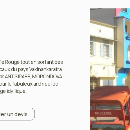
île Rouge tout en sortant des
ocaux du pays Vakinankaratra
t par ANTSIRABE, MORONDOVA
par le fabuleux archipel de
ge idyllique.
r un devis