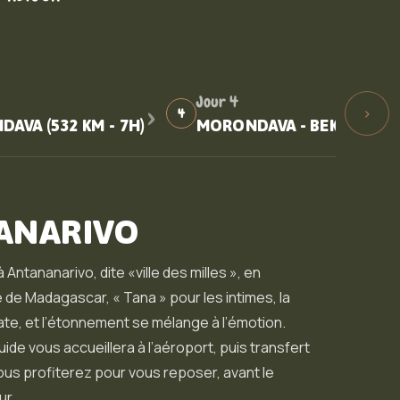
›
Jour 4
›
4
AVA (532 KM - 7H)
MORONDAVA - BEKOPAKA (1
ANARIVO
 Antananarivo, dite «ville des milles », en
 de Madagascar, « Tana » pour les intimes, la
te, et l’étonnement se mélange à l’émotion.
ide vous accueillera à l’aéroport, puis transfert
vous profiterez pour vous reposer, avant le
ur.