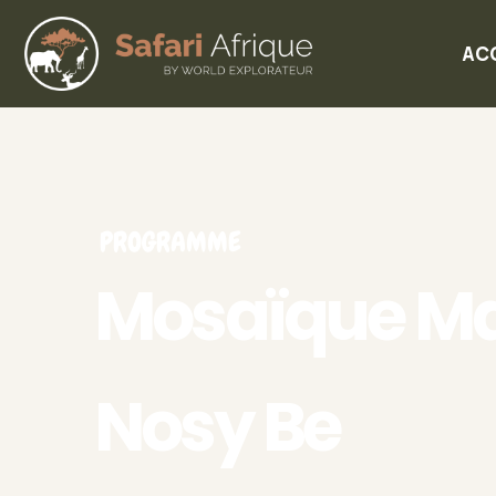
AC
PROGRAMME
Mosaïque Ma
Nosy Be