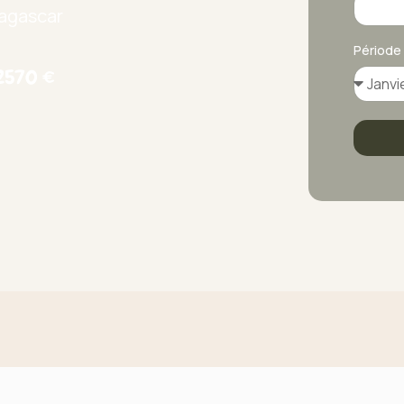
dagascar
Période
 2570 €