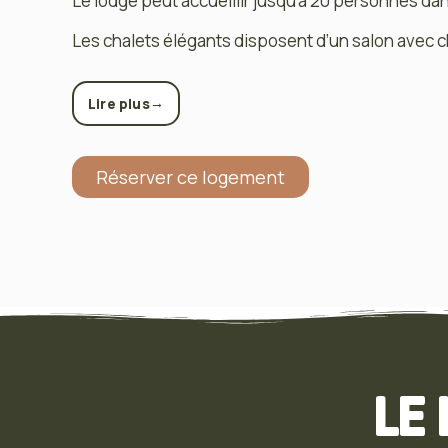
Le lodge peut accueillir jusqu’à 20 personnes dan
Les chalets élégants disposent d’un salon avec c
→
Lire plus
Réserver ce logement
LE