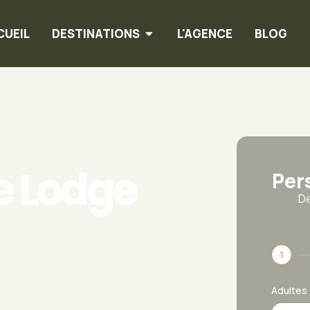
CUEIL
DESTINATIONS
L'AGENCE
BLOG
e Lodge
Per
De
1
Adultes