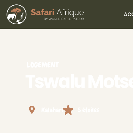
AC
LOGEMENT
Tswalu Mots
Kalahari
5 étoiles