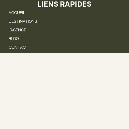
LIENS RAPIDES
ACCUEIL
DESTINATIONS
L’AGENCE
BLOG
CONTACT
NOUS CONTACTER
05 46 27 98 29
contact@safari-afrique.com
36 Rue Chef de Baie, 17000 La Rochelle
MENTIONS LÉGALES
POLITIQUE DE CONFIDENTIALITÉ
CONDITIONS GÉNÉRALES DE VENTE