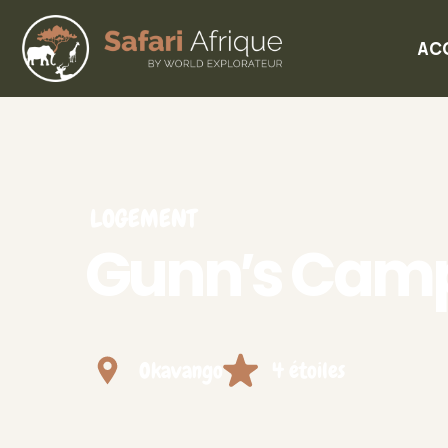
AC
LOGEMENT
Gunn′s Cam
Okavango
4 étoiles