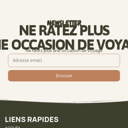
NEWSLETTER
NE RATEZ PLUS
E OCCASION DE VOY
Ne ratez plus une occasion de voyage
Envoyer
LIENS RAPIDES
ACCUEIL