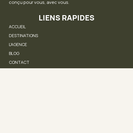
conçu pour vous, avec vous.
LIENS RAPIDES
ACCUEIL
DESTINATIONS
L’AGENCE
BLOG
CONTACT
NOUS CONTACTER
05 46 27 98 29
contact@safari-afrique.com
36 Rue Chef de Baie, 17000 La Rochelle