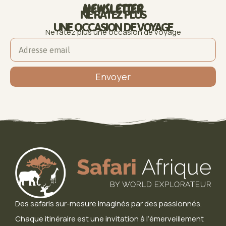
NEWSLETTER
NE RATEZ PLUS
UNE OCCASION DE VOYAGE
Ne ratez plus une occasion de voyage
Envoyer
Des safaris sur-mesure imaginés par des passionnés.
Chaque itinéraire est une invitation à l’émerveillement