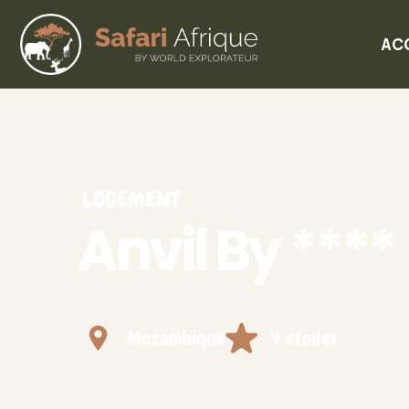
AC
LOGEMENT
Anvil By ****
Mozambique
4 étoiles