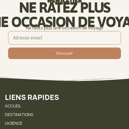
NEWSLETTER
NE RATEZ PLUS
E OCCASION DE VOY
Ne ratez plus une occasion de voyage
Envoyer
LIENS RAPIDES
ACCUEIL
DESTINATIONS
L’AGENCE