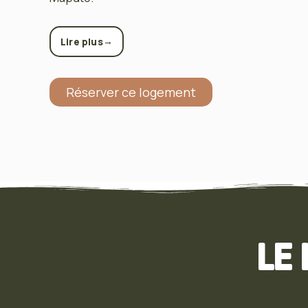
→
Lire plus
Réserver ce logement
LE