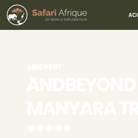
AC
LOGEMENT
ANDBEYOND 
MANYARA TR
*****