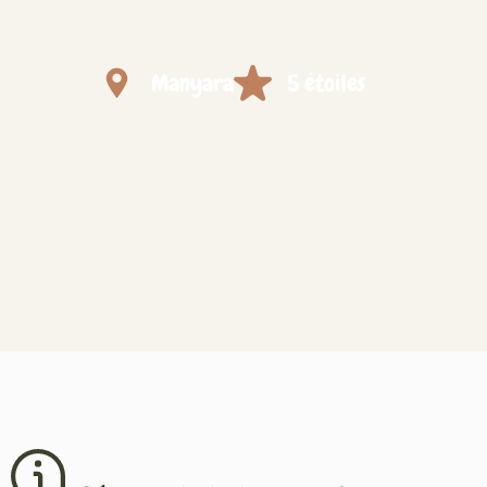
Manyara
5 étoiles