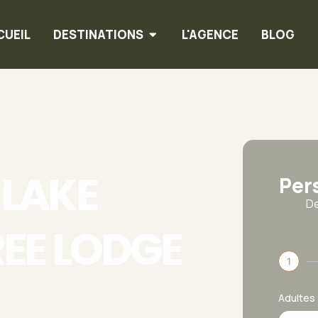
CUEIL
DESTINATIONS
L'AGENCE
BLOG
LAKE
Per
De
EE LODGE
1
Adultes