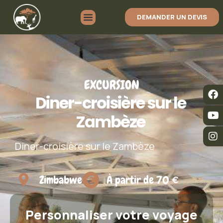
DEMANDER UN DEVIS
EXCURSION
Diner-croisière sur le
Zambèze
Diner-croisière sur le Zambèze
Zimbabwe
À partir de 70 €
Personnaliser votre voyage