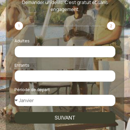
Demander un devis. C’est gratuit et sans
engagement.
1
2
Adultes
Enfants
Période de départ
SUIVANT